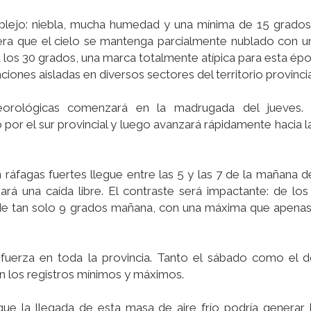
lejo: niebla, mucha humedad y una mínima de 15 grados 
pera que el cielo se mantenga parcialmente nublado con 
los 30 grados, una marca totalmente atípica para esta épo
aciones aisladas en diversos sectores del territorio provincia
eorológicas comenzará en la madrugada del jueves.
o por el sur provincial y luego avanzará rápidamente hacia l
n ráfagas fuertes llegue entre las 5 y las 7 de la mañana de
ará una caída libre. El contraste será impactante: de lo
 de tan solo 9 grados mañana, con una máxima que apenas
con fuerza en toda la provincia. Tanto el sábado como el
n los registros mínimos y máximos.
ue la llegada de esta masa de aire frío podría generar