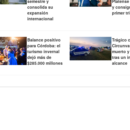
semestre y
Platense 
consolida su
y consig
expansión
primer tr
internacional
Balance positivo
Trágico 
para Córdoba: el
Circunva
turismo invernal
muerto y
dejó más de
tras un 
$285.000 millones
alcance