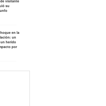
de visitante
uió su
iunfo
choque en la
lación: un
 un herido
impacto por