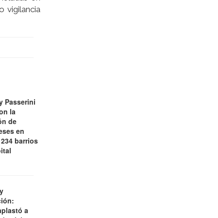
 vigilancia
y Passerini
on la
ón de
eses en
 234 barrios
ital
y
ción:
aplastó a