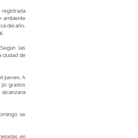
registrada
un ambiente
ca del año.
l.
 Según las
a ciudad de
l jueves. A
s 30 grados
 alcanzaría
 domingo se
 heladas en