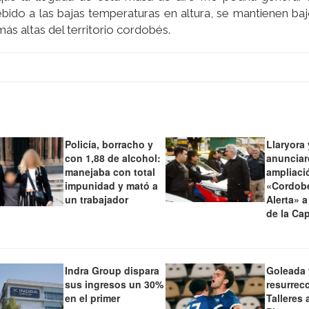
debido a las bajas temperaturas en altura, se mantienen bajo
ás altas del territorio cordobés.
Policía, borracho y
Llaryora 
con 1,88 de alcohol:
anunciar
manejaba con total
ampliaci
impunidad y mató a
«Cordob
un trabajador
Alerta» a
de la Cap
Indra Group dispara
Goleada 
sus ingresos un 30%
resurrec
en el primer
Talleres 