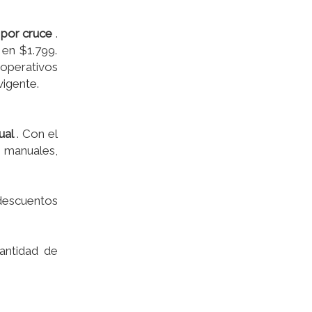
4 por cruce
.
 en $1.799.
operativos
vigente.
ual
. Con el
s manuales,
 descuentos
antidad de