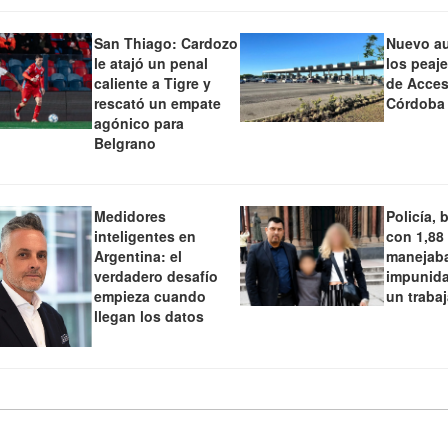
San Thiago: Cardozo
Nuevo a
le atajó un penal
los peaj
caliente a Tigre y
de Acces
rescató un empate
Córdoba
agónico para
Belgrano
Medidores
Policía, 
inteligentes en
con 1,88
Argentina: el
manejaba
verdadero desafío
impunida
empieza cuando
un traba
llegan los datos