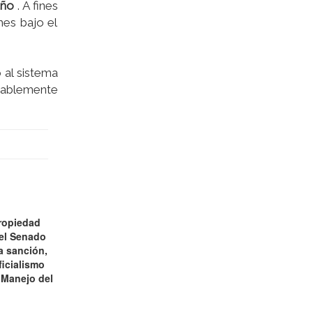
año
. A fines
mes bajo el
 al sistema
erablemente
ropiedad
 el Senado
a sanción,
ficialismo
 Manejo del