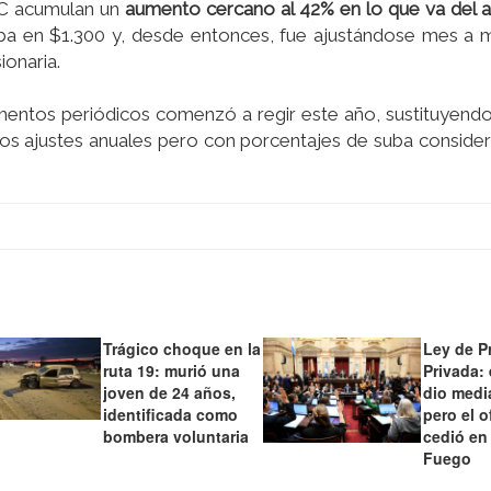
AC acumulan un
aumento cercano al 42% en lo que va del 
caba en $1.300 y, desde entonces, fue ajustándose mes a 
onaria.
entos periódicos comenzó a regir este año, sustituyendo
enos ajustes anuales pero con porcentajes de suba consid
Trágico choque en la
Ley de P
ruta 19: murió una
Privada:
joven de 24 años,
dio medi
identificada como
pero el o
bombera voluntaria
cedió en
Fuego