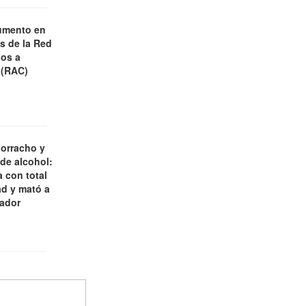
umento en
es de la Red
os a
 (RAC)
borracho y
 de alcohol:
 con total
d y mató a
jador