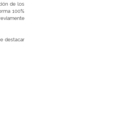
ción de los
 forma 100%
previamente
be destacar