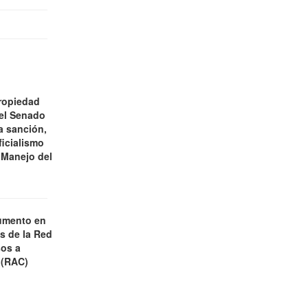
ropiedad
 el Senado
a sanción,
ficialismo
 Manejo del
umento en
es de la Red
os a
 (RAC)