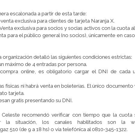
era escalonada a partir de esta tarde:
venta exclusiva para clientes de tarjeta Naranja X.
enta exclusiva para socios y socias activos con la cuota al 
nta para el público general (no socios), únicamente en cas
la organización detalló las siguientes condiciones estrictas:
 un máximo de 4 entradas por persona.
compra online, es obligatorio cargar el DNI de cada 
s físicas ni habrá venta en boleterías. El único documento 
to tarjeta.
esan gratis presentando su DNI.
n Celeste recomendó verificar con tiempo que la cuota 
r la situación, los canales habilitados son la we
gaz 510 (de 9 a 18 hs) o vía telefónica al 0810-345-1322.