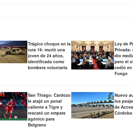
Trágico choque en la
Ley de P
ruta 19: murió una
Privada:
joven de 24 años,
dio medi
identificada como
pero el o
bombera voluntaria
cedió en
Fuego
San Thiago: Cardozo
Nuevo a
le atajó un penal
los peaj
caliente a Tigre y
de Acces
rescató un empate
Córdoba
agónico para
Belgrano