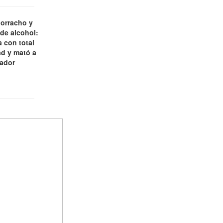
borracho y
 de alcohol:
 con total
d y mató a
jador