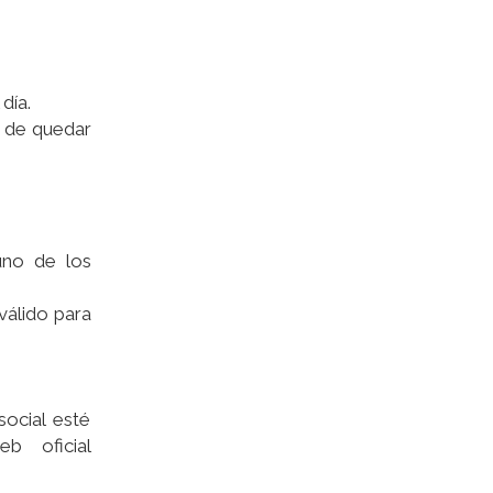
día.
o de quedar
uno de los
válido para
social esté
b oficial