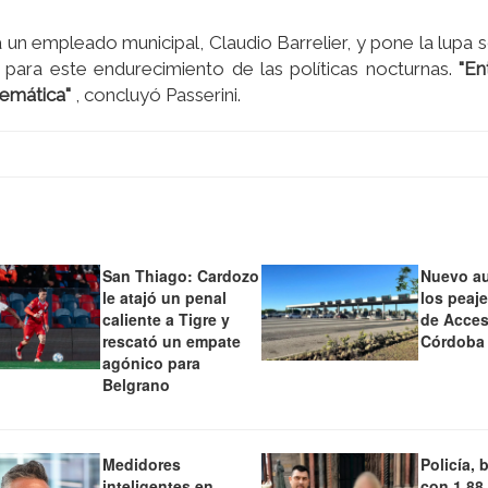
 un empleado municipal, Claudio Barrelier, y pone la lupa s
 para este endurecimiento de las políticas nocturnas.
"En
lemática"
, concluyó Passerini.
San Thiago: Cardozo
Nuevo a
le atajó un penal
los peaj
caliente a Tigre y
de Acces
rescató un empate
Córdoba
agónico para
Belgrano
Medidores
Policía, 
inteligentes en
con 1,88