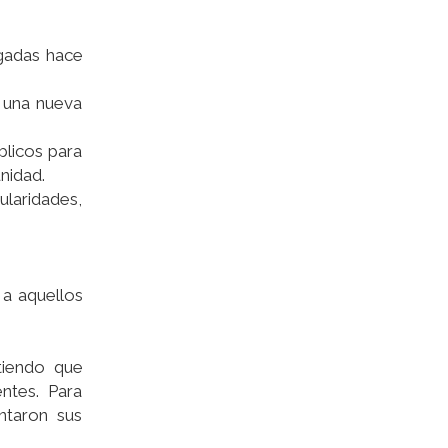
rgadas hace
o una nueva
blicos para
nidad.
laridades,
 a aquellos
rtiendo que
ntes. Para
ntaron sus