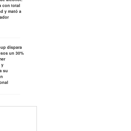
 con total
d y mató a
jador
oup dispara
esos un 30%
mer
 y
a su
ón
ional