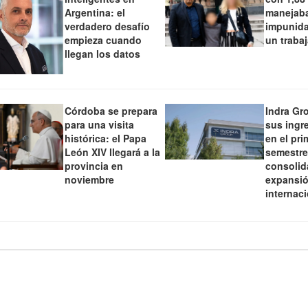
Argentina: el
manejaba
verdadero desafío
impunida
empieza cuando
un traba
llegan los datos
Córdoba se prepara
Indra Gr
para una visita
sus ingr
histórica: el Papa
en el pri
León XIV llegará a la
semestre
provincia en
consolid
noviembre
expansi
internac