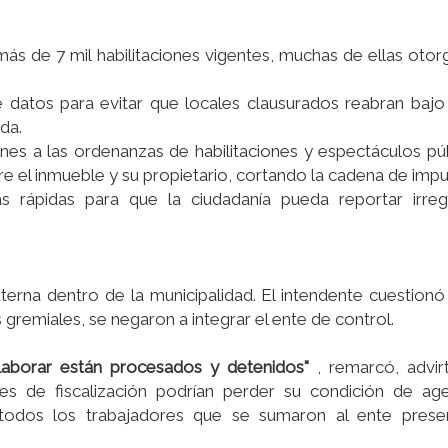
más de 7 mil habilitaciones vigentes, muchas de ellas oto
e datos para evitar que locales clausurados reabran baj
da.
nes a las ordenanzas de habilitaciones y espectáculos pú
e el inmueble y su propietario, cortando la cadena de impu
as rápidas para que la ciudadanía pueda reportar irregu
 interna dentro de la municipalidad. El intendente cuestionó
remiales, se negaron a integrar el ente de control.
aborar están procesados y detenidos"
, remarcó, advi
s de fiscalización podrían perder su condición de age
e todos los trabajadores que se sumaron al ente prese