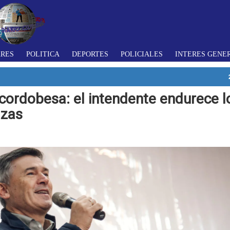
ARES
POLITICA
DEPORTES
POLICIALES
INTERES GENE
 cordobesa: el intendente endurece l
azas