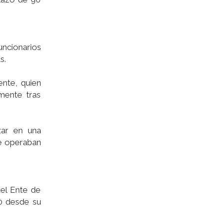
funcionarios
s.
ente, quien
mente tras
zar en una
te operaban
del Ente de
00 desde su