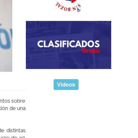
Videos
entos sobre
ción de una
e distintas
plazo de 90