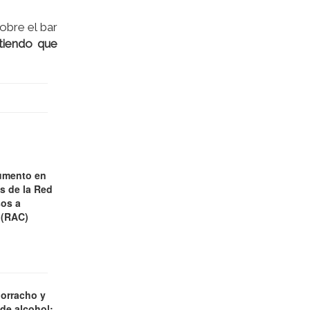
obre el bar
tiendo que
umento en
es de la Red
os a
 (RAC)
borracho y
 de alcohol: