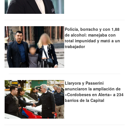
Policía, borracho y con 1,88
de alcohol: manejaba con
total impunidad y mató a un
trabajador
Llaryora y Passerini
anunciaron la ampliación de
«Cordobeses en Alerta» a 234
barrios de la Capital