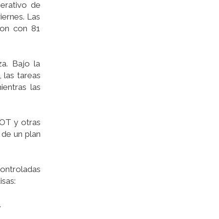
erativo de
iernes. Las
aron con 81
za. Bajo la
 las tareas
ientras las
EOT y otras
 de un plan
controladas
isas:
.