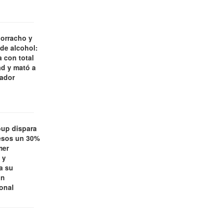
borracho y
 de alcohol:
 con total
d y mató a
jador
oup dispara
esos un 30%
mer
 y
a su
ón
ional