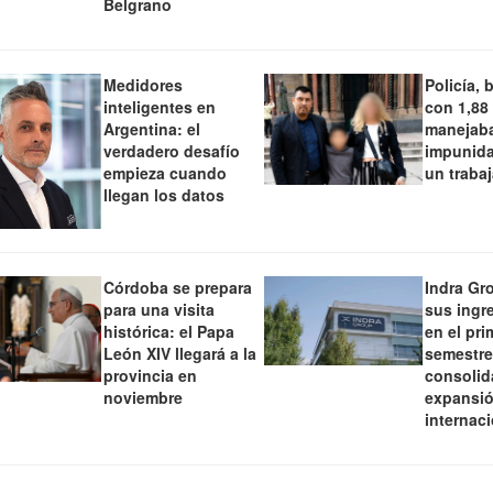
Belgrano
Medidores
Policía, 
inteligentes en
con 1,88
Argentina: el
manejaba
verdadero desafío
impunida
empieza cuando
un traba
llegan los datos
Córdoba se prepara
Indra Gr
para una visita
sus ingr
histórica: el Papa
en el pri
León XIV llegará a la
semestre
provincia en
consolid
noviembre
expansi
internac