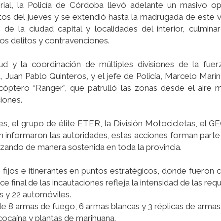
rial, la Policía de Córdoba llevó adelante un masivo op
os del jueves y se extendió hasta la madrugada de este v
de la ciudad capital y localidades del interior, culmin
os delitos y contravenciones.
d y la coordinación de múltiples divisiones de la fuer
, Juan Pablo Quinteros, y el jefe de Policía, Marcelo Marín,
cóptero “Ranger”, que patrulló las zonas desde el aire m
iones.
nes, el grupo de élite ETER, la División Motocicletas, el G
 informaron las autoridades, estas acciones forman parte
zando de manera sostenida en toda la provincia.
 fijos e itinerantes en puntos estratégicos, donde fueron 
 final de las incautaciones refleja la intensidad de las requ
s y 22 automóviles.
le 8 armas de fuego, 6 armas blancas y 3 réplicas de armas
 cocaína y plantas de marihuana.