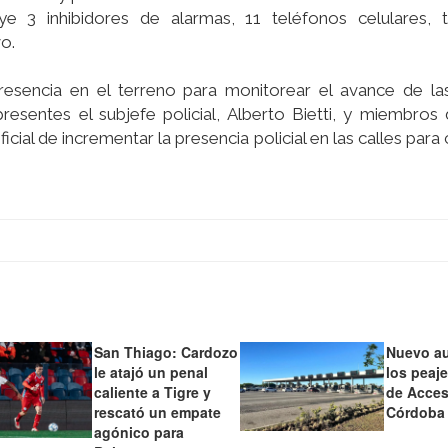
ye 3 inhibidores de alarmas, 11 teléfonos celulares, te
o.
resencia en el terreno para monitorear el avance de las
esentes el subjefe policial, Alberto Bietti, y miembros
ial de incrementar la presencia policial en las calles para
San Thiago: Cardozo
Nuevo a
le atajó un penal
los peaj
caliente a Tigre y
de Acces
rescató un empate
Córdoba
agónico para