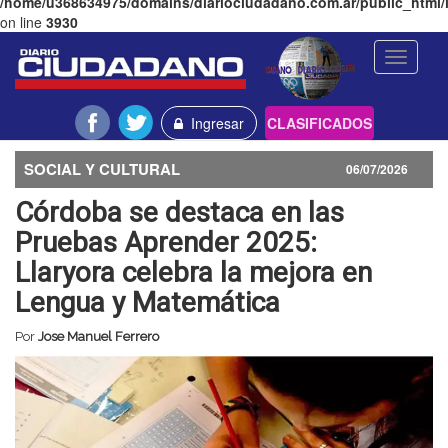
/home/u368634975/domains/diariociudadano.com.ar/public_html/l
on line
3930
Toggle
navigati
Ingresar
CLASIFICADOS
SOCIAL Y CULTURAL
06/07/2026
Córdoba se destaca en las
Pruebas Aprender 2025:
Llaryora celebra la mejora en
Lengua y Matemática
Por
Jose Manuel Ferrero