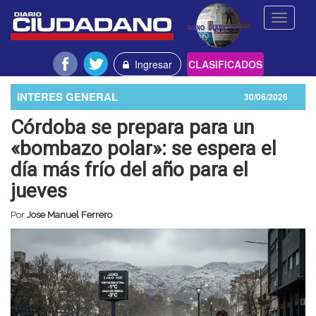
Toggle
navigati
Ingresar
CLASIFICADOS
INTERES GENERAL
30/06/2026
Córdoba se prepara para un
«bombazo polar»: se espera el
día más frío del año para el
jueves
Por
Jose Manuel Ferrero