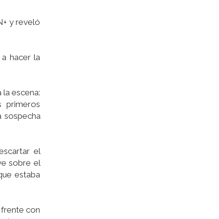
N+ y reveló
a hacer la
 la escena:
s primeros
na sospecha
scartar el
ve sobre el
 que estaba
 frente con