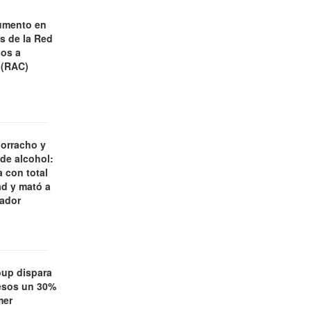
umento en
es de la Red
os a
 (RAC)
borracho y
 de alcohol:
 con total
d y mató a
jador
oup dispara
esos un 30%
mer