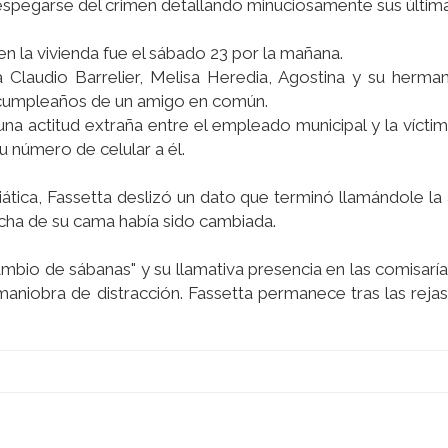
despegarse del crimen detallando minuciosamente sus últim
 en la vivienda fue el sábado 23 por la mañana.
a Claudio Barrelier, Melisa Heredia, Agostina y su herma
l cumpleaños de un amigo en común.
una actitud extraña entre el empleado municipal y la vícti
u número de celular a él.
iática, Fassetta deslizó un dato que terminó llamándole la 
lcha de su cama había sido cambiada.
"cambio de sábanas" y su llamativa presencia en las comisaría
aniobra de distracción. Fassetta permanece tras las reja