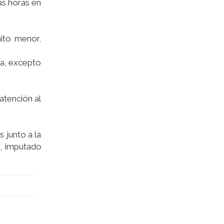
as horas en
nito menor,
ma, excepto
atención al
s junto a la
s, imputado