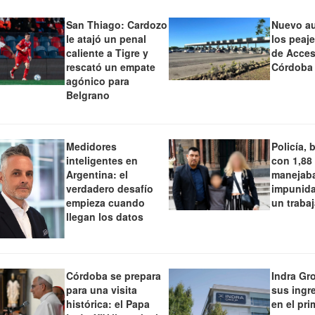
San Thiago: Cardozo
Nuevo a
le atajó un penal
los peaj
caliente a Tigre y
de Acces
rescató un empate
Córdoba
agónico para
Belgrano
Medidores
Policía, 
inteligentes en
con 1,88
Argentina: el
manejaba
verdadero desafío
impunida
empieza cuando
un traba
llegan los datos
Córdoba se prepara
Indra Gr
para una visita
sus ingr
histórica: el Papa
en el pri