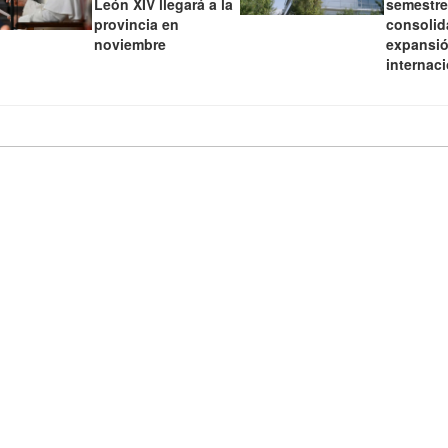
León XIV llegará a la
semestre
provincia en
consolid
noviembre
expansi
internac