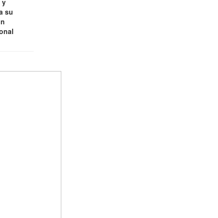
 y
a su
ón
ional