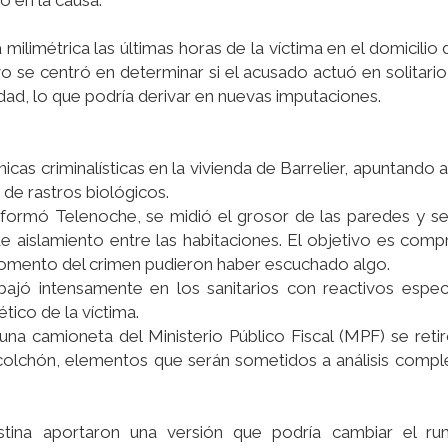
o en la causa.
ilimétrica las últimas horas de la víctima en el domicilio 
vo se centró en determinar si el acusado actuó en solitario
dad, lo que podría derivar en nuevas imputaciones.
cas criminalísticas en la vivienda de Barrelier, apuntando 
a de rastros biológicos.
informó Telenoche, se midió el grosor de las paredes y se
e aislamiento entre las habitaciones. El objetivo es compr
momento del crimen pudieron haber escuchado algo.
abajó intensamente en los sanitarios con reactivos espec
tico de la víctima.
una camioneta del Ministerio Público Fiscal (MPF) se retir
 colchón, elementos que serán sometidos a análisis comp
stina aportaron una versión que podría cambiar el r