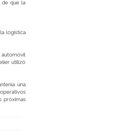
s de que la
a logística
l automóvil
ier utilizó
ntenía una
 operativos
as próximas