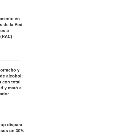
umento en
es de la Red
os a
 (RAC)
borracho y
 de alcohol:
 con total
d y mató a
jador
oup dispara
esos un 30%