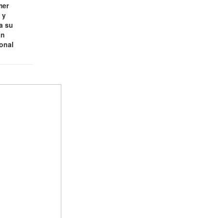
mer
 y
a su
ón
ional