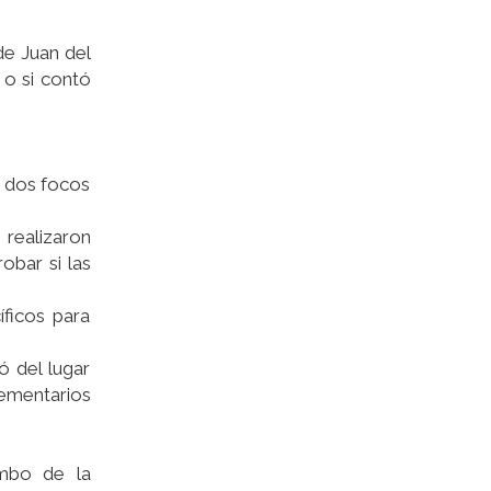
de Juan del
 o si contó
a dos focos
 realizaron
obar si las
íficos para
ó del lugar
lementarios
umbo de la