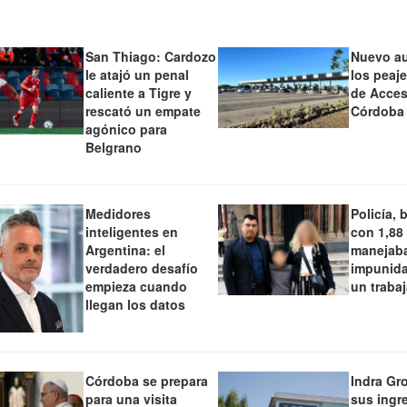
San Thiago: Cardozo
Nuevo a
le atajó un penal
los peaj
caliente a Tigre y
de Acces
rescató un empate
Córdoba
agónico para
Belgrano
Medidores
Policía, 
inteligentes en
con 1,88
Argentina: el
manejaba
verdadero desafío
impunida
empieza cuando
un traba
llegan los datos
Córdoba se prepara
Indra Gr
para una visita
sus ingr