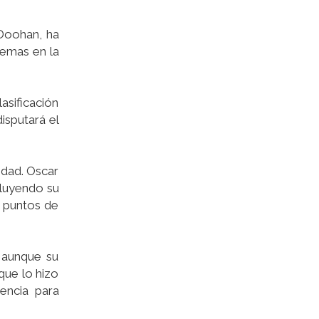
 Doohan, ha
lemas en la
lasificación
isputará el
idad. Oscar
cluyendo su
0 puntos de
 aunque su
que lo hizo
encia para