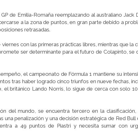
 el GP de Emilia-Romaña reemplazando al australiano Jack
cercarse a la zona de puntos, en gran parte debido a prob
posiciones retrasadas.
viernes con las primeras prácticas libres, mientras que la c
 promete ser determinante para el futuro de Colapinto, se d
sempeño, el campeonato de Fórmula 1 mantiene su intens
puntos tras haber logrado cinco triunfos en nueve fechas, in
 el británico Lando Norris, lo sigue de cerca con solo 1
n del mundo, se encuentra tercero en la clasificación,
 una penalización y una decisión estratégica de Red Bull 
uentra a 49 puntos de Piastri y necesita sumar con urg