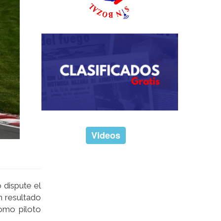
Videos
 dispute el
n resultado
como piloto