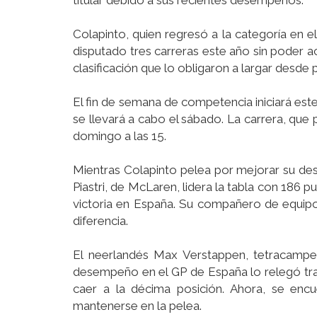
titular debido a sus recientes desempeños.
Colapinto, quien regresó a la categoría en
disputado tres carreras este año sin poder a
clasificación que lo obligaron a largar desde 
El fin de semana de competencia iniciará este 
se llevará a cabo el sábado. La carrera, que
domingo a las 15.
Mientras Colapinto pelea por mejorar su de
Piastri, de McLaren, lidera la tabla con 186 
victoria en España. Su compañero de equipo,
diferencia.
El neerlandés Max Verstappen, tetracampeó
desempeño en el GP de España lo relegó tras
caer a la décima posición. Ahora, se enc
mantenerse en la pelea.