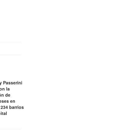
y Passerini
on la
ón de
eses en
 234 barrios
ital