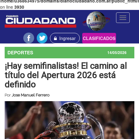
/home/u368634975/domains/diariociudadano.com.ar/public_html/l
on line
3930
Toggle
navigati
Ingresar
CLASIFICADOS
DEPORTES
14/05/2026
¡Hay semifinalistas! El camino al
título del Apertura 2026 está
definido
Por
Jose Manuel Ferrero