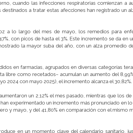
ierno, cuando las infecciones respiratorias comienzan a 
 destinados a tratar estas afecciones han registrado un al
Voz a lo largo del mes de mayo, los remedios para en
47%, con picos de hasta el 3%. Este incremento se da en 
ostrado la mayor suba del año, con un alza promedio de
didos en farmacias, agrupados en diversas categorías tera
ta libre como recetados– acumulan un aumento del 8,99%
ayo 2024 con mayo 2025), el incremento alcanza el 30,82%.
umentaron un 2,12% el mes pasado, mientras que los de 
os han experimentado un incremento más pronunciado en lo
nero y mayo, y del 41,80% en comparación con el mismo 
roduce en un momento clave del calendario sanitario, ju