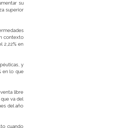
aumentar su
za superior
fermedades
un contexto
l 2,22% en
péuticas, y
 en lo que
venta libre
 que va del
mes del año
sto cuando