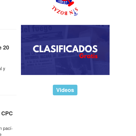
e 20
l y
Videos
l CPC
n pací­
e