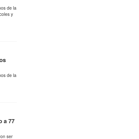
nos de la
coles y
jos
nos de la
o a 77
ron ser