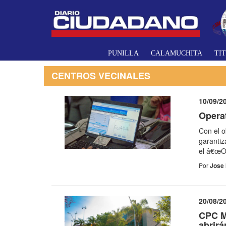
PUNILLA
CALAMUCHITA
TI
CENTROS VECINALES
10/09/2
Operat
Con el o
garanti
el â€œOp
Por
Jose 
20/08/2
CPC Me
abrirá