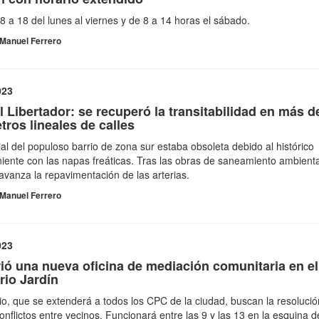
8 a 18 del lunes al viernes y de 8 a 14 horas el sábado.
Manuel Ferrero
023
El Libertador: se recuperó la transitabilidad en más d
tros lineales de calles
ial del populoso barrio de zona sur estaba obsoleta debido al histórico
iente con las napas freáticas. Tras las obras de saneamiento ambienta
 avanza la repavimentación de las arterias.
Manuel Ferrero
023
ió una nueva oficina de mediación comunitaria en e
rio Jardí­n
cio, que se extenderá a todos los CPC de la ciudad, buscan la resolució
conflictos entre vecinos. Funcionará entre las 9 y las 13 en la esquina d