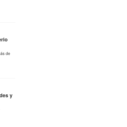
erio
 Más de
edes y
e