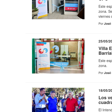
Este esp
zona. Se
viernes 
Por
José 
25/05/2
Villa 
Barria
Este esp
zona.
Por
José 
18/05/2
Los ve
cuadra
El Inten