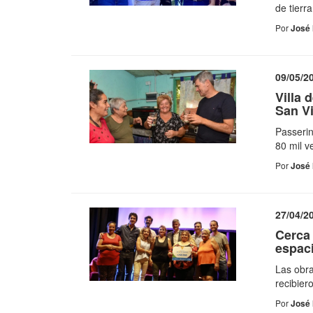
de tierr
Por
José 
09/05/2
Villa 
San Vi
Passerin
80 mil v
Por
José 
27/04/2
Cerca 
espaci
Las obra
recibier
Por
José 