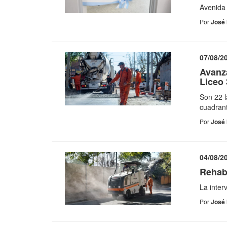
Avenida 
Por
José 
07/08/2
Avanz
Liceo
Son 22 
cuadran
Por
José 
04/08/2
Rehabi
La inter
Por
José 