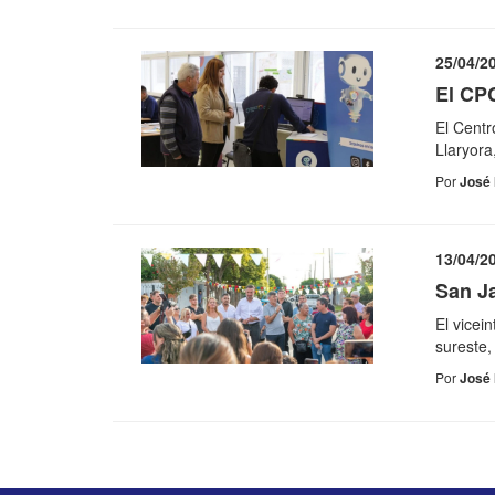
25/04/2
El CPC
El Centr
Llaryora
Por
José 
13/04/2
San Ja
El vicei
sureste,
Por
José 