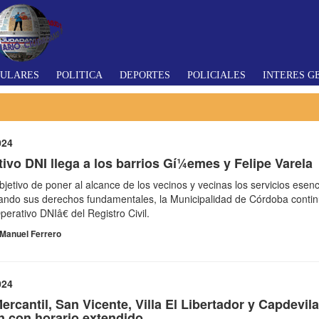
TULARES
POLITICA
DEPORTES
POLICIALES
INTERES G
024
ivo DNI llega a los barrios Gí¼emes y Felipe Varela
bjetivo de poner al alcance de los vecinos y vecinas los servicios esenc
zando sus derechos fundamentales, la Municipalidad de Córdoba conti
erativo DNIâ€ del Registro Civil.
Manuel Ferrero
024
rcantil, San Vicente, Villa El Libertador y Capdevil
n con horario extendido