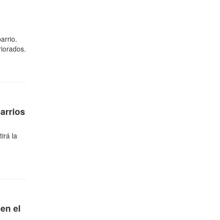
arrio.
iorados.
arrios
irá la
 en el