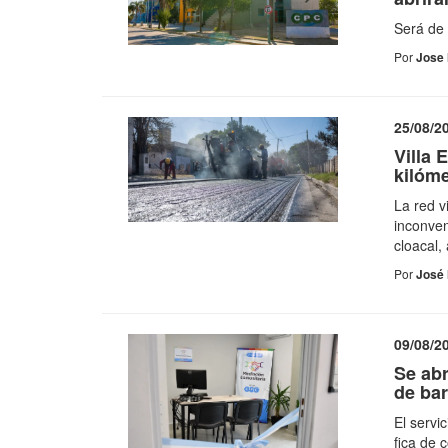
Será de 
Por
Jose 
25/08/2
Villa 
kilóme
La red v
inconven
cloacal,
Por
José 
09/08/2
Se abr
de bar
El servi
fica de 