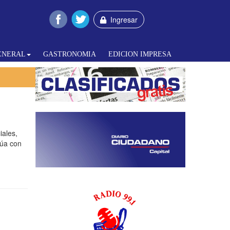
Ingresar
ENERAL
GASTRONOMIA
EDICION IMPRESA
iales,
núa con
a